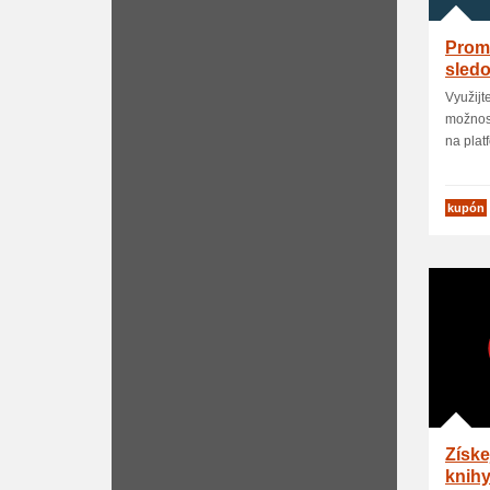
Prom
sledo
Swee
Využijt
možnost
na platfo
kupón
Získe
knihy