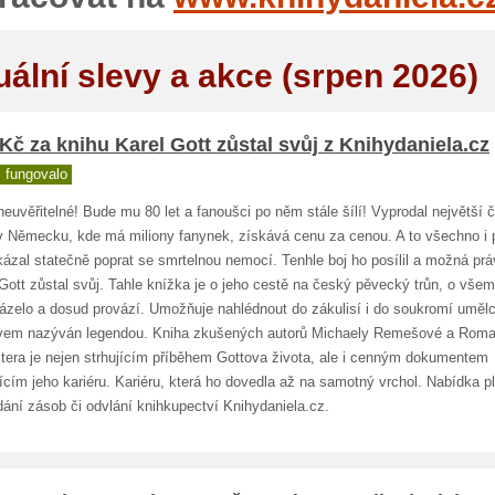
uální slevy a akce (srpen 2026)
Kč za knihu Karel Gott zůstal svůj z Knihydaniela.cz
 fungovalo
neuvěřitelné! Bude mu 80 let a fanoušci po něm stále šílí! Vyprodal největší
 v Německu, kde má miliony fanynek, získává cenu za cenou. A to všechno i 
ázal statečně poprat se smrtelnou nemocí. Tenhle boj ho posílil a možná prá
Gott zůstal svůj. Tahle knížka je o jeho cestě na český pěvecký trůn, o vše
vázelo a dosud provází. Umožňuje nahlédnout do zákulisí i do soukromí umělc
ávem nazýván legendou. Kniha zkušených autorů Michaely Remešové a Rom
tera je nejen strhujícím příběhem Gottova života, ale i cenným dokumentem
cím jeho kariéru. Kariéru, která ho dovedla až na samotný vrchol. Nabídka pl
ání zásob či odvlání knihkupectví Knihydaniela.cz.