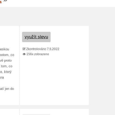
využít slevu
Zkontrolováno 7.6.2022
 českou
156x zobrazeno
potom, co
vě proto
m tom, co
e, který
ana
atí jen do