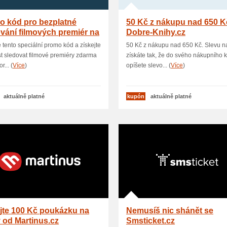
o kód pro bezplatné
50 Kč z nákupu nad 650 K
vání filmových premiér na
Dobre-Knihy.cz
t
e tento speciální promo kód a získejte
50 Kč z nákupu nad 650 Kč. Slevu 
 sledovat filmové premiéry zdarma
získáte tak, že do svého nákupního 
r... (
Více
)
opíšete slevo... (
Více
)
aktuálně platné
kupón
aktuálně platné
jte 100 Kč poukázku na
Nemusíš nic shánět se
 od Martinus.cz
Smsticket.cz