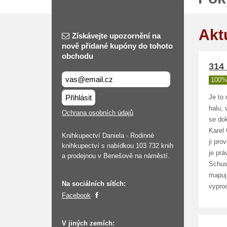
Akt
Získávejte upozornění na
nově přidané kupóny do tohoto
obchodu
314 
100%
Přihlásit
Je to 
halu,
Ochrana osobních údajů
se dok
Karel 
Knihkupectví Daniela - Rodinné
ji pro
knihkupectví s nabídkou 103 732 knih
je pr
a prodejnou v Benešově na náměstí.
Schus
mapují
Na sociálních sítích:
vyprod
Facebook
V jiných zemích: