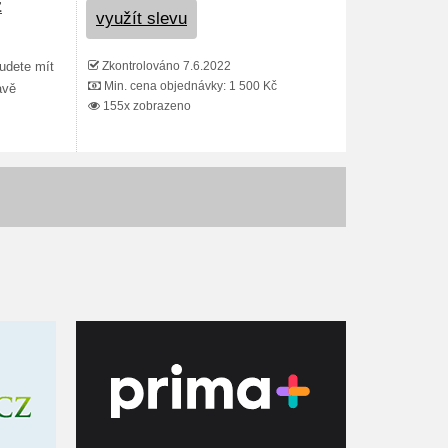
z
využít slevu
Zkontrolováno 7.6.2022
udete mít
Min. cena objednávky: 1 500 Kč
avě
155x zobrazeno