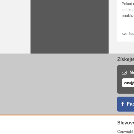
Pokud n
knihkup
poukázk
aktuáln
Získejt
N
Fa
Slevov
Copyrigh