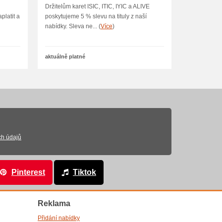
Nejlevnejsi-Knihy.cz
Držitelům karet ISIC, ITIC, IYIC a ALIVE
platit a
poskytujeme 5 % slevu na tituly z naší
nabídky. Sleva ne... (
Více
)
aktuálně platné
ch údajů
Pinterest
Tiktok
Reklama
Přidání nabídky