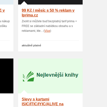
č v
99 Kč / měsíc s 50 % reklam v
Iprima.cz
na nákup
Zvolit si můžete buď bezplatný tarif prima +
košíku
FREE se základní nabídkou obsahu a s
reklamami, kte... (
Více
)
aktuálně platné
Slevy s kartami
ISIC/ITIC/IYIC/ALIVE na