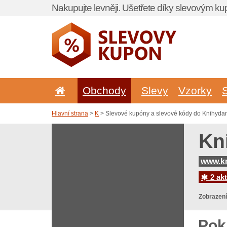
Nakupujte levněji. Ušetřete díky slevovým k
Obchody
Slevy
Vzorky
Hlavní strana
>
K
> Slevové kupóny a slevové kódy do Knihydan
Kn
www.kn
2 akt
Zobrazení
Pok