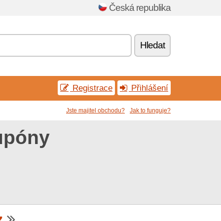
Česká republika
Hledat
Registrace
Přihlášení
Jste majitel obchodu?
Jak to funguje?
kupóny
z