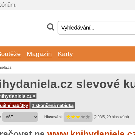
upónům.
Soutěže
Magazín
Karty
iela.cz
ihydaniela.cz slevové 
ihydaniela.cz
uální nabídky
1 skončená nabídka
:
Hlasování:
(2.93/5, 29 hlasování)
račovat na
www.knihydaniela.c