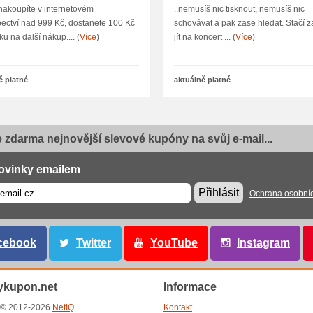
akoupíte v internetovém
..nemusíš nic tisknout, nemusíš nic
ectví nad 999 Kč, dostanete 100 Kč
schovávat a pak zase hledat. Stačí za
u na další nákup.... (
Více
)
jít na koncert ... (
Více
)
ě platné
aktuálně platné
e zdarma nejnovější slevové kupóny na svůj e-mail...
ovinky emailem
Přihlásit
Ochrana osobní
cebook
Twitter
YouTube
Instagram
ykupon.net
Informace
t © 2012-2026
NetIQ
.
Kontakt