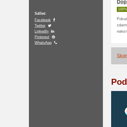
Dop
100%
Sdílet:
Pokud
Facebook
zdarm
Twitter
LinkedIn
nalez
Pinterest
WhatsApp
Skon
Pod