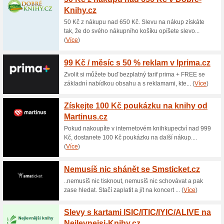
Aktuální slevy a akc
Dárkové poukazy na 
80% fungovalo
Akce
Netroufáte si na výběr dárku 
poukaz vše vyřeší za vás. V e
různých hodnotách. Kupte dár