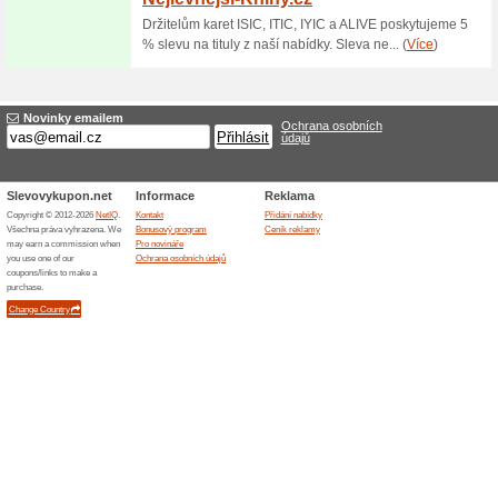
Sleva na knihu Psí pa
72% fungovalo
Akce
Kniha Psí parkour (Anna Luis 
(maloobchodní cena: 299 Kč, s
jen do vyprodání zásob nebo 
Skončené nabídky... (1x)