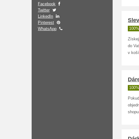
Facebook
Twitter
LinkedIn
Slev
Pinterest
WhatsApp
100%
Získej
do Va
v koší
Dár
100%
Pokud
objedn
shopu
Dárk