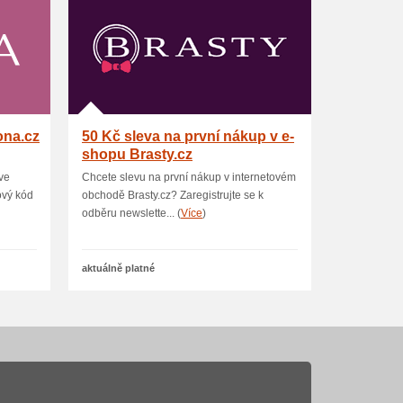
ona.cz
50 Kč sleva na první nákup v e-
shopu Brasty.cz
ve
Chcete slevu na první nákup v internetovém
ový kód
obchodě Brasty.cz? Zaregistrujte se k
odběru newslette... (
Více
)
aktuálně platné