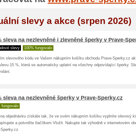
uální slevy a akce (srpen 2026)
 sleva na nezlevněné i zlevněné šperky v Prave-Spe
ndové slevy
100% fungovalo
ím slevového kódu ve Vašem nákupním košíku obchodu Prave-Sperky.cz akt
slevu 15 %, která se automaticky uplatní na všechny odpovídající šperky. Sle
olání.
 sleva na nezlevněné šperky v Prave-Sperky.cz
 fungovalo
 na objednávku získáte tak, že ve svém nákupním košíku vyplníte slevový k
pírujete a potvrdíte tlačítkem Vložit. Nakupte tak výhodně v internetovém o
-Sperky.cz.