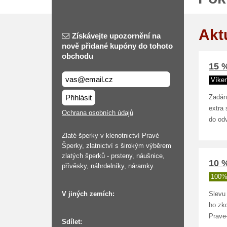
Akt
Získávejte upozornění na
nově přidané kupóny do tohoto
obchodu
15 %
Víke
Přihlásit
Zadán
extra 
Ochrana osobních údajů
do odv
Zlaté šperky v klenotnictví Pravé
Šperky, zlatnictví s širokým výběrem
zlatých šperků - prsteny, náušnice,
10 %
přívěsky, náhrdelníky, náramky.
100%
V jiných zemích:
Slevu
ho zko
Prave
Sdílet: