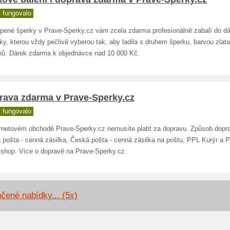
 fungovalo
pené šperky v Prave-Sperky.cz vám zcela zdarma profesionálně zabalí do d
ky, kterou vždy pečlivě vyberou tak, aby ladila s druhem šperku, barvou zlata
ů. Dárek zdarma k objednávce nad 10 000 Kč.
rava zdarma v Prave-Sperky.cz
 fungovalo
ernetovém obchodě Prave-Sperky.cz nemusíte platit za dopravu. Způsob dopr
 pošta - cenná zásilka, Česká pošta - cenná zásilka na poštu, PPL Kurýr a 
lshop. Více o dopravě na Prave-Sperky.cz.
čené nabídky... (5x)