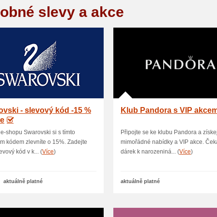
obné slevy a akce
vski - slevový kód -15 %
Klub Pandora s VIP akcem
še
 e-shopu Swarovski si s tímto
Připojte se ke klubu Pandora a získe
m kódem zlevníte o 15%. Zadejte
mimořádné nabídky a VIP akce. Ček
evový kód v k... (
Více
)
dárek k narozeniná... (
Více
)
aktuálně platné
aktuálně platné