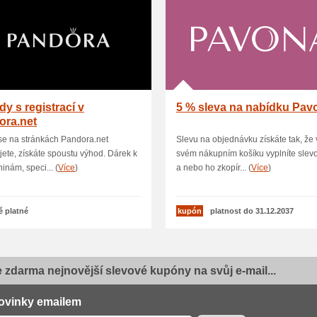
y s registrací v
5 % sleva na nabídku Pav
ora.net
se na stránkách Pandora.net
Slevu na objednávku získáte tak, že 
ujete, získáte spoustu výhod. Dárek k
svém nákupním košíku vyplníte slev
inám, speci... (
Více
)
a nebo ho zkopír... (
Více
)
ě platné
kupón
platnost do 31.12.2037
e zdarma nejnovější slevové kupóny na svůj e-mail...
ovinky emailem