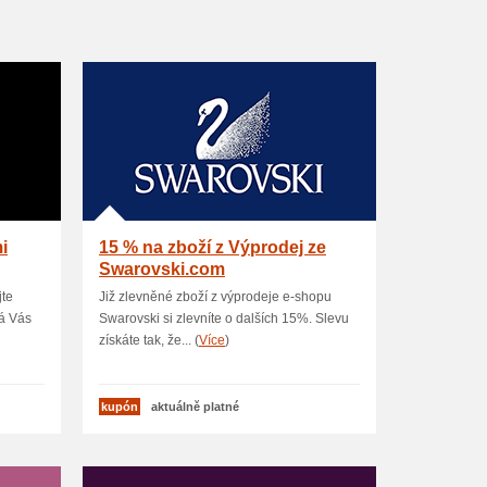
i
15 % na zboží z Výprodej ze
Swarovski.com
jte
Již zlevněné zboží z výprodeje e-shopu
á Vás
Swarovski si zlevníte o dalších 15%. Slevu
získáte tak, že... (
Více
)
kupón
aktuálně platné