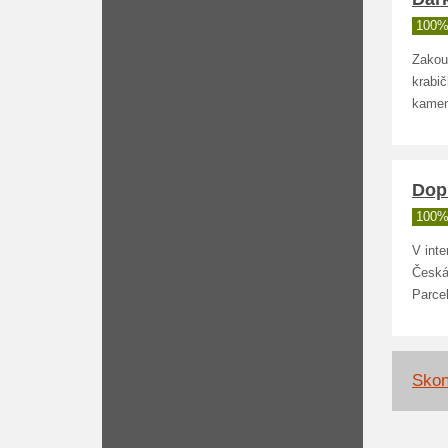
100%
Zakou
krabič
kamen
Dop
100%
V int
Česká
Parce
Skon