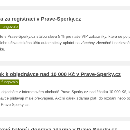
a za registraci v Prave-Sperky.cz
 fungovalo
te v Prave-Sperky.cz stálou slevu 5 % pro naše VIP zákazníky, která se po p
šeho uživatelského účtu automaticky uplatní na všechny zlevněné i nezlevně
ku.
ek k objednávce nad 10 000 Kč v Prave-Sperky.cz
 fungovalo
 objednáte v internetovém obchodě Prave-Sperky.cz nad částku 10 000 Kč, 
ávce přidávají malé překvapení. Akční dárek zdarma platí do rozdání nebo od
 Prave-Sperky.cz.
ové balení i doprava zdarma v Prave-Sperky.cz