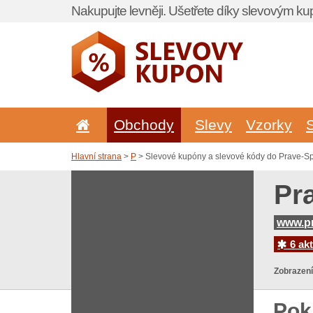
Nakupujte levněji. Ušetřete díky slevovým k
Obchody
Slevy
Vzorky
Hlavní strana
>
P
> Slevové kupóny a slevové kódy do Prave-Sp
Pr
www.pr
6 akt
Zobrazení
Pok