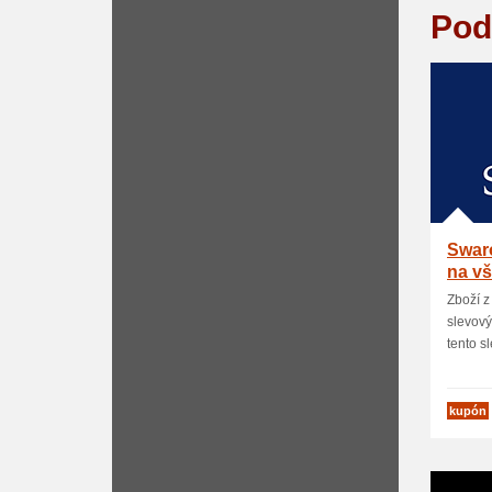
Pod
Swaro
na v
Zboží z
slevový
tento sl
kupón