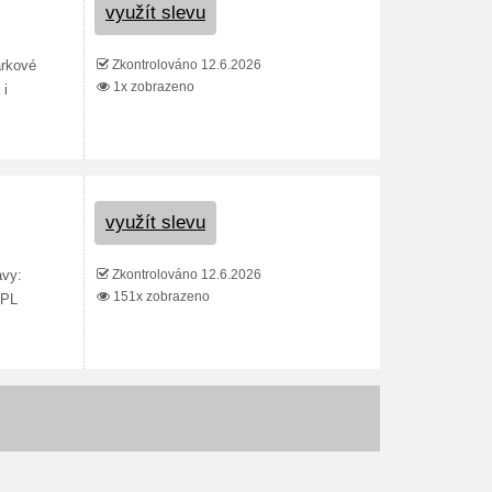
využít slevu
Zkontrolováno 12.6.2026
árkové
1x zobrazeno
 i
využít slevu
Zkontrolováno 12.6.2026
avy:
151x zobrazeno
PPL