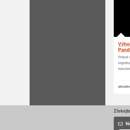
Výhod
Pand
Pokud 
registr
narozen
aktuáln
Získejt
N