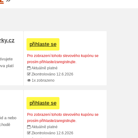
rky.cz
přihlaste se
Pro zobrazení tohoto slevového kupónu se
ivujete
prosím přihlaste/zaregistrujte.
va platí
Aktuálně platné
Zkontrolováno 12.6.2026
1x zobrazeno
přihlaste se
Pro zobrazení tohoto slevového kupónu se
ód a nebo
prosím přihlaste/zaregistrujte.
bchodě
Aktuálně platné
Zkontrolováno 12.6.2026