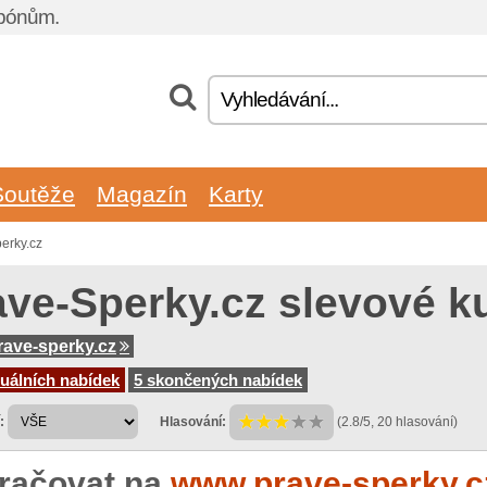
upónům.
Soutěže
Magazín
Karty
erky.cz
ave-Sperky.cz slevové 
ave-sperky.cz
uálních nabídek
5 skončených nabídek
:
Hlasování:
(2.8/5, 20 hlasování)
račovat na
www.prave-sperky.c