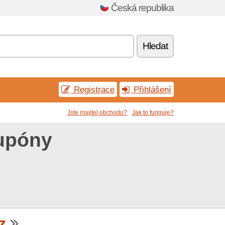
Česká republika
Hledat
Registrace
Přihlášení
Jste majitel obchodu?
Jak to funguje?
kupóny
z