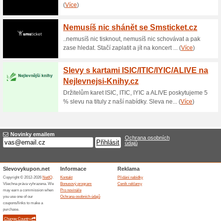
Soutěž o 200 Kč každ
100% fungovalo
Akce
Chcete vyhrát 200 Kč ke své o
přihlásit se k odběru novinek
vítěze, který získá slevu 200
kdykoliv odhlásit v patičce ka