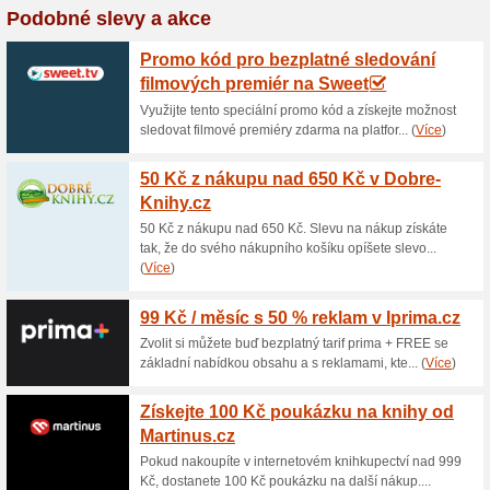
Aktuální slevy a akc
100 Kč sleva za regis
100% fungovalo
Akce
V internetovém obchodě Preston
Získáte díky tomu 100 Kč slev
také získávat slevové vouche
knihy.