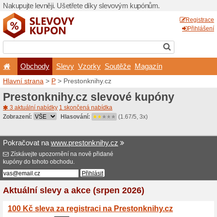
Nakupujte levněji. Ušetřet
Obchody
Slevy
Vz
Hlavní strana
>
P
> Preston