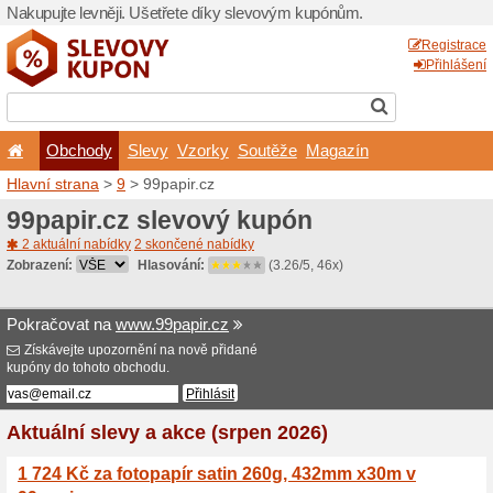
Nakupujte levněji. Ušetřet
Obchody
Slevy
Vz
Hlavní strana
>
9
> 99papir