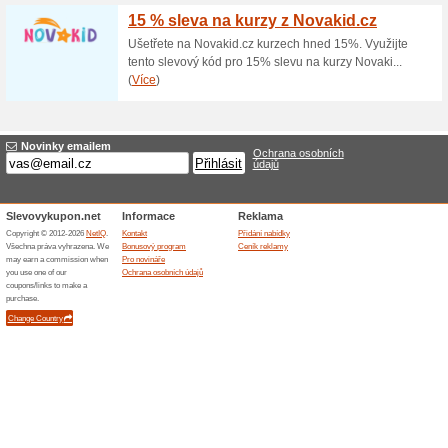
Vzorky materiálu zda
100% fungovalo
Zdarma
Vzorky jsou zcela zdarma, 
PODNIKATELŮM A FIRMÁM. Vypl
shodná s adresou v rejstříku. 
pouze vzorky zdarma, zaslány