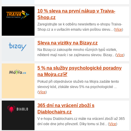
Aktuální slevy a akc
1 724 Kč za fotopapí
99papir.cz
100% fungovalo
Akce
Fotopapír ve vysoké kvalitě o
pigmentový tisk, voděodolný vel
Určeno do všech typů pigment