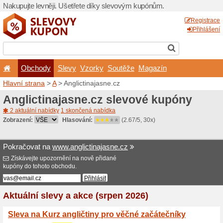
Nakupujte levněji. Ušetřet
Obchody
Slevy
Vz
Hlavní strana
>
A
> Anglicti