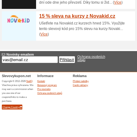
gramatických cvičení. Můžete s
pohodlí domova. Konzultace f
Janou Schön zdarma. Kód kup
1. lekce angličtiny o
76% fungovalo
Akce
Na Anglictinajasne.cz si můžet
kurz funguje. Naušte se koneč
to zvládnete snadno a hravě!