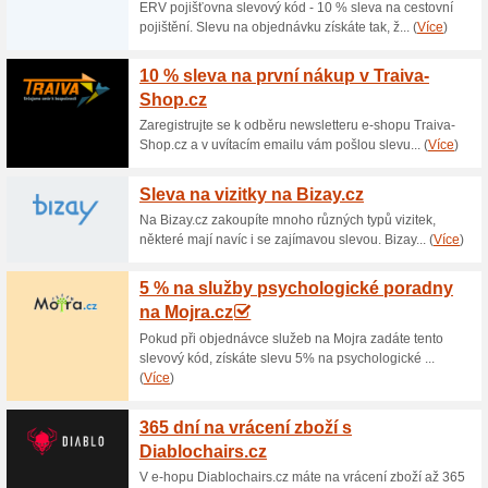
Aktuální slevy a akc
Sleva na Kurz angličt
63% fungovalo
Kupón
Jste věční začátečníci“ nebo s
věcí sice chápete, ale pořád 
internetový kurz. Látka je vys
rámci celého kurzu se naučíte