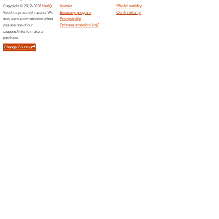
Více o Dovychova
Nakupování na Dovychovat.
Na Dovychovat.cz se stanet
Provozovatelé tohoto portálu
katalog. Určen je pro rodiče
chtějí mít doma pohodu a se
mysli a zdraví v těle. Onli