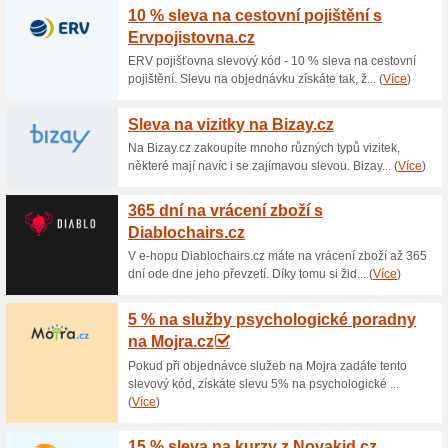
Aktuální slevy a akc
Pět 20 min. lekcí mi
100% fungovalo
Akce
Po přihlášení do minikurzu vá
Každá lekce trvá zhruba 20 mi
počítá vždy od obdržení e-mai