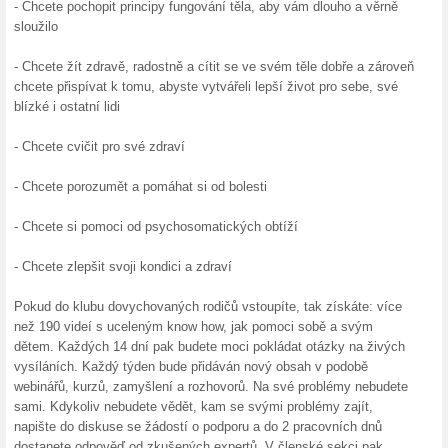
10 % s
Ervpoj
ERV pojiš
pojištění.
Sleva 
Na Bizay.
některé m