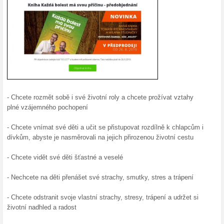
Podobné slevy a ak
10 % s
Shop.
Zaregistr
Shop.cz a