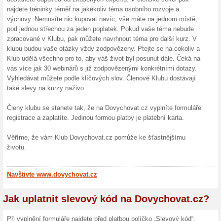
365 dn
Diablo
V e-hopu 
dní ode dn
5 % na
na Moj