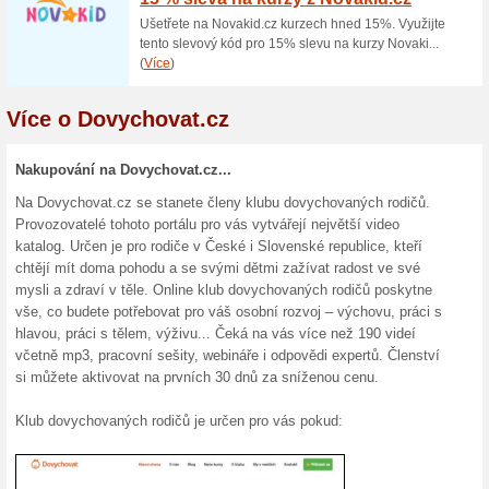
Dárkové poukazy na 
100% fungovalo
Akce
Chcete udělat svým blízkým či
dárkový poukaz do obchodu D
může do života přinést trvalou 
bez bolesti.
Skončené nabídky... (1x)