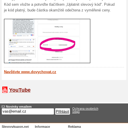
Pokud př
slevový k
(
Více
)
15 % s
Ušetřete
tento sle
(
Více
)