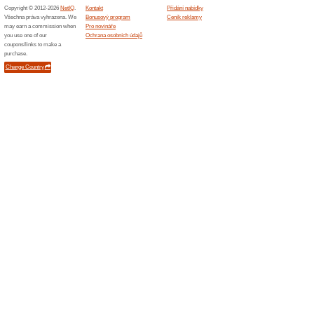
Nakupování na Manutan.cz
Zařizujete si kancelář, dílnu
obchodu Manutan, který půs
Není také žádným nováčkem,
pracující se zákazníky již o
nábytku nebo potřebujete ko
budovu, Manutan je tu pro V