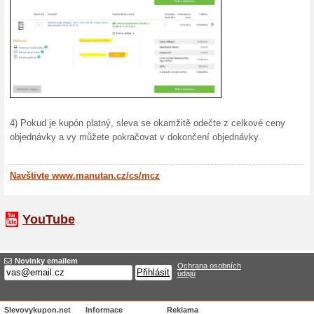
15 % s
Ušetřete
tento sle
(
Více
)
Více o Manutan.c