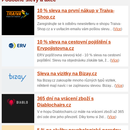
Aktuální slevy a akc
250 Kč sleva na náku
92% fungovalo
Kupón
Vložte do svého košíku uvede
slevu. Využijte této výhodné
Manutan.cz. Platí na nákup n
slevami.