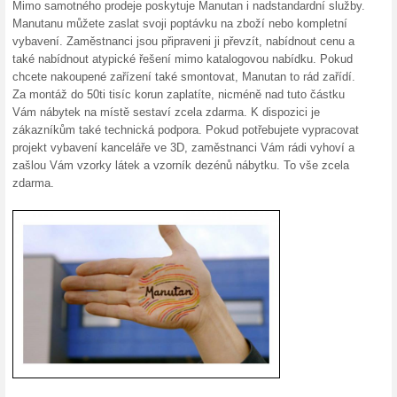
100% fungovalo
Akce
Objednejte v internetovém ob
nebudete muset platit za dop
bezplatného dovozu a nakupt
Skončené nabídky... (8x)
Podobné slevy a ak