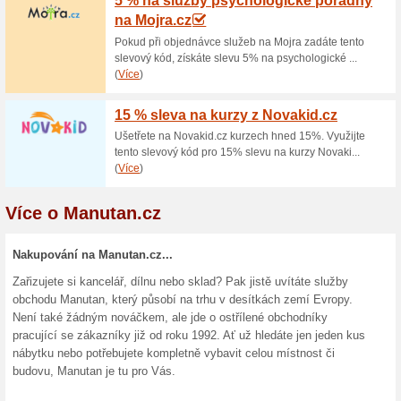
100 Kč sleva na prvn
100% fungovalo
Akce
Chcete slevu na první nákup 
newsletteru a jako poděkován
jako první dozvíte o všech no
Doprava zdarma nad 