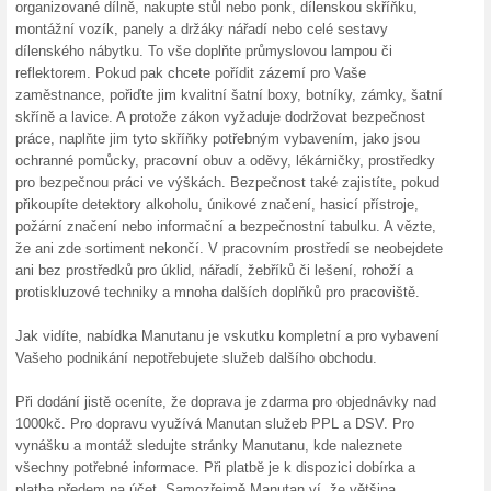
ERV pojiš
pojištění.
Sleva 
Na Bizay.
některé m
365 dn