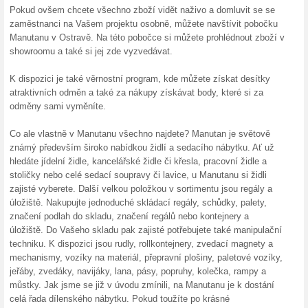
10 % s
Shop.
Zaregistr
Shop.cz a
10 % s
Ervpoj