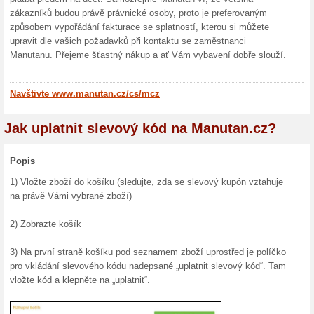
Diablo
V e-hopu 
dní ode dn
5 % na
na Moj
Pokud př
slevový k
(
Více
)