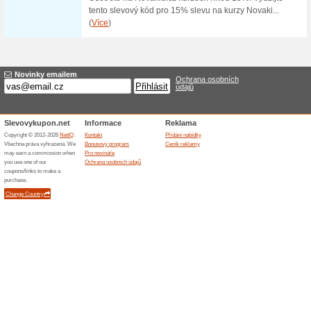
Visačka na jmenovku -
Papiron
100% fungovalo
Akce
Visačka na jmenovku - na šíř
se slevou. Vhodné pro vizitky
strana. Obal na jmenovku, ro