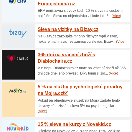
Aktuální slevy a akc
Značkovač 9211/1, la
Papiron.cz
100% fungovalo
Akce
Značkovač 9211/1, lakový, 0,
Stopa písma je světlostálá, od
otěru i povětrnostním vlivům. .