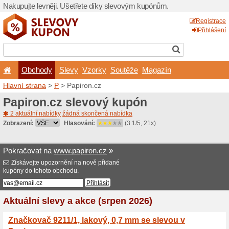
Nakupujte levněji. Ušetřet
Obchody
Slevy
Vz
Hlavní strana
>
P
> Papiron