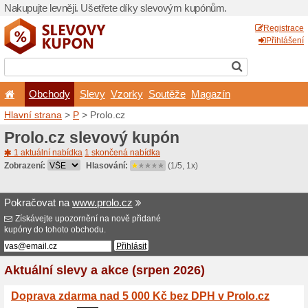
Nakupujte levněji. Ušetřet
Obchody
Slevy
Vz
Hlavní strana
>
P
> Prolo.c