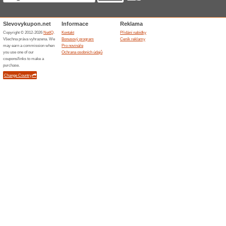
Skončené nabídky... (1x)
Podobné slevy a ak
10 % s
Shop.
Zaregistr