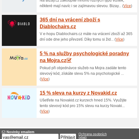
Aktuální slevy a akc
Doprava zdarma nad 
100% fungovalo
Akce
Nakupte v internetovém obcho
doručení budete mít zdarma. 
Prolo.cz a nakupte ještě dnes