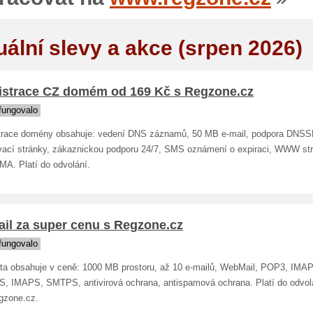
uální slevy a akce (srpen 2026)
istrace CZ domém od 169 Kč s Regzone.cz
fungovalo
trace domény obsahuje: vedení DNS záznamů, 50 MB e-mail, podpora DNSS
vací stránky, zákaznickou podporu 24/7, SMS oznámení o expiraci, WWW st
A. Platí do odvolání.
ail za super cenu s Regzone.cz
fungovalo
nta obsahuje v ceně: 1000 MB prostoru, až 10 e-mailů, WebMail, POP3, IMA
, IMAPS, SMTPS, antivirová ochrana, antispamová ochrana. Platí do odvol
gzone.cz.