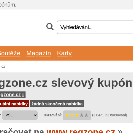
upónům.
Soutěže
Magazín
Karty
.cz
gzone.cz slevový kupón
egzone.cz
uální nabídky
žádná skončená nabídka
:
Hlasování:
(2.64/5, 22 hlasování)
račovat na
www.regzone.cz