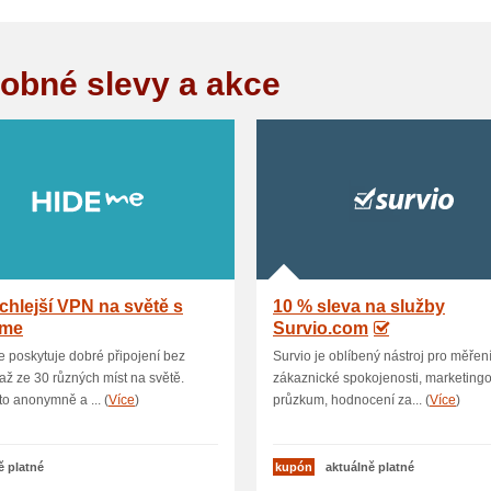
obné slevy a akce
chlejší VPN na světě s
10 % sleva na služby
.me
Survio.com
 poskytuje dobré připojení bez
Survio je oblíbený nástroj pro měřen
až ze 30 různých míst na světě.
zákaznické spokojenosti, marketing
o anonymně a ... (
Více
)
průzkum, hodnocení za... (
Více
)
ě platné
kupón
aktuálně platné