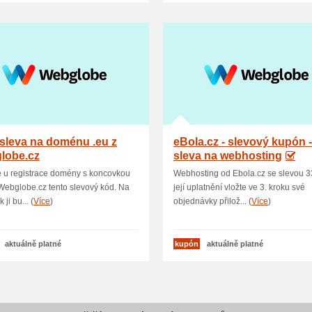
sleva na doménu .eu z
eBola.cz - slevový kupón 
lobe.cz
sleva na webhosting
e u registrace domény s koncovkou
Webhosting od Ebola.cz se slevou 
Webglobe.cz tento slevový kód. Na
její uplatnění vložte ve 3. kroku své
 ji bu... (
Více
)
objednávky přilož... (
Více
)
aktuálně platné
kupón
aktuálně platné