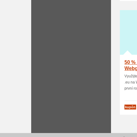
50 % 
Webg
Využijt
.eu na 
první rok
kupón