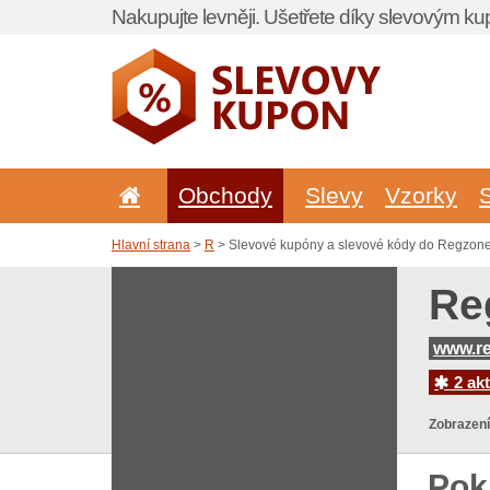
Nakupujte levněji. Ušetřete díky slevovým k
Obchody
Slevy
Vzorky
Hlavní strana
>
R
> Slevové kupóny a slevové kódy do Regzone
Re
www.r
2 akt
Zobrazení
Pok