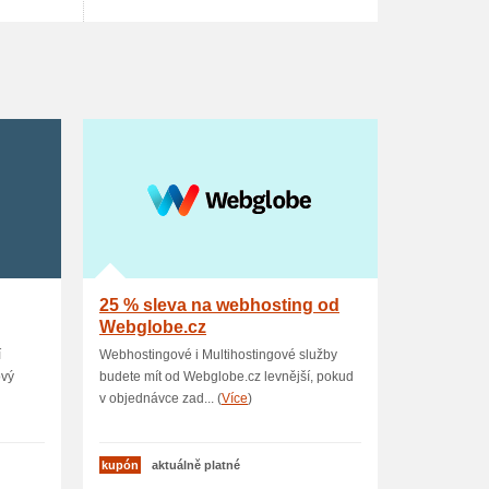
25 % sleva na webhosting od
Webglobe.cz
í
Webhostingové i Multihostingové služby
ový
budete mít od Webglobe.cz levnější, pokud
v objednávce zad... (
Více
)
kupón
aktuálně platné