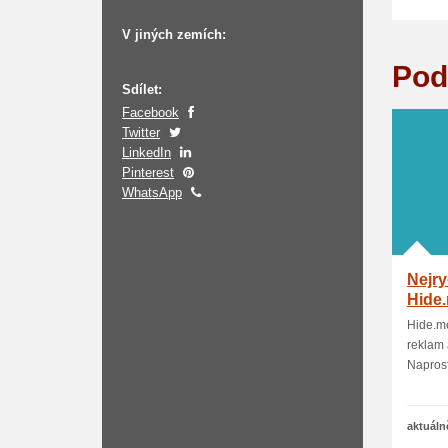
V jiných zemích:
Pod
Sdílet:
Facebook
Twitter
LinkedIn
Pinterest
WhatsApp
Nejry
Hide
Hide.me
reklam 
Naprost
aktuáln