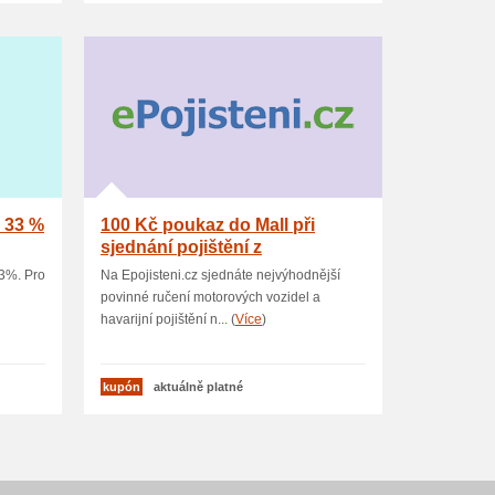
- 33 %
100 Kč poukaz do Mall při
sjednání pojištění z
Epojisteni.cz
33%. Pro
Na Epojisteni.cz sjednáte nejvýhodnější
povinné ručení motorových vozidel a
havarijní pojištění n... (
Více
)
kupón
aktuálně platné