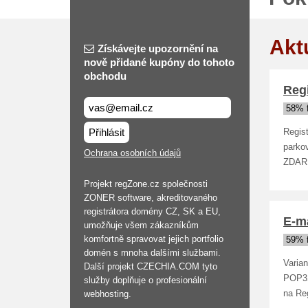
Akt
Získávejte upozornění na
nově přidané kupóny do tohoto
obchodu
Reg
58% 
Přihlásit
Regis
parko
Ochrana osobních údajů
ZDARM
Projekt regZone.cz společnosti
ZONER software, akreditovaného
registrátora domény CZ, SK a EU,
E-m
umožňuje všem zákazníkům
komfortně spravovat jejich portfolio
59% 
domén s mnoha dalšími službami.
Varia
Další projekt CZECHIA.COM tyto
POP3S
služby doplňuje o profesionální
webhosting.
na Re