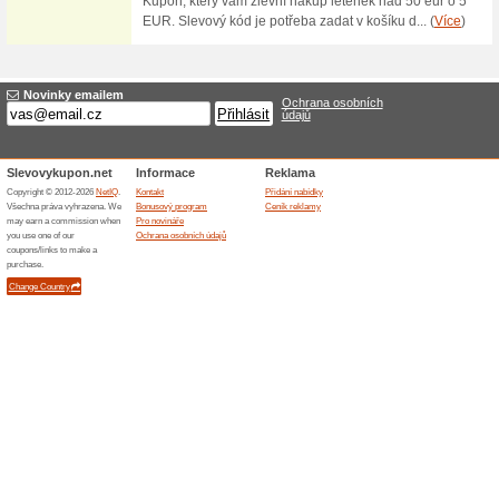
Calming Body Oil - 
100% fungovalo
Akce
Obsahuje olej z divoké růže, v
klíčků (jsou přirozeně bohaté 
B2, B3, B6, F, esenciální mastn
silný antioxidant s regeneračn
Skončené nabídky... (1x)