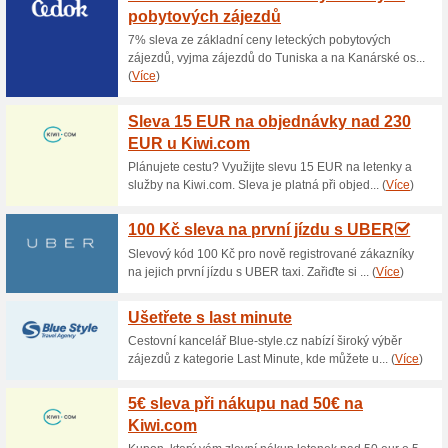
Aktuální slevy a akc
Yoga DVD for begin
100% fungovalo
Akce
Instruktážní videa plných lekc
které je třeba dodržovat. Jóg
autentických principech bihárs