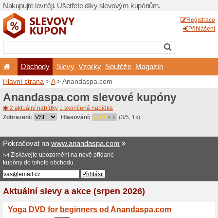
Nakupujte levněji. Ušetřet
Obchody
Slevy
Vz
Hlavní strana
>
A
> Ananda