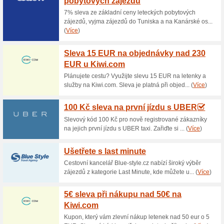
Aktuální slevy a akc
Doprava zdarma nad 
60% fungovalo
Akce
Pokud objednávka v internet
000 Kč, nebudete muset platit
expresní obchodní balík v rám
ČR, Osobní vyzvednutí.