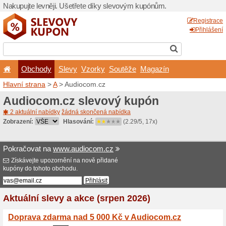
Nakupujte levněji. Ušetřet
Obchody
Slevy
Vz
Hlavní strana
>
A
> Audioc