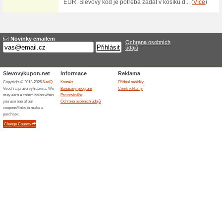
Akční nabídka na Au
63% fungovalo
Akce
Autorádio BLAUPUNKT Santa C
Kč. Bezmechanikové 2DIN auto
karty, kvalitní antireflexní di
stanice, 4-kanálový předzesilo
zásob nebo odvolání e-shopu