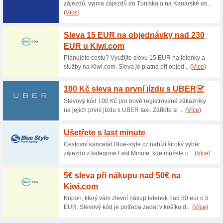
Aktuální slevy a akc
Doprava zdarma na B
100% fungovalo
Akce
Pokud v internetovém obchodě
doručení objednávky budete mí
výdejní místo Balíkovna od Če