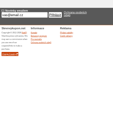
Doprodej se slevou n
67% fungovalo
Akce
Nakupte výhodněji d doprodeji
Naleznete zde nové zboží, kte
nemá vliv na funkčnost produk
nabízejí za slevněnou cenu.
Podobné slevy a ak