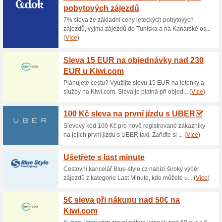
Aktuální slevy a akc
Výkup autobaterií v 
100% fungovalo
Akce
Bonatrade zaplatí ihned v hoto
vykupují v provozovně Ostravě
PO-PÁ 8-16.30 hod. Bližší inf