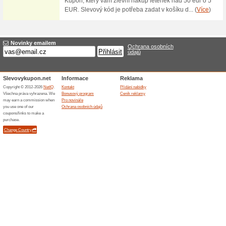
Možný osobní odběr 
100% fungovalo
Akce
Zboží objednané v internetov
výdejním místě Ostrava-Kunči
telefonicky, kdy je zboží přip
pracovní dny pondělí - pátek o
Skončené nabídky... (2x)