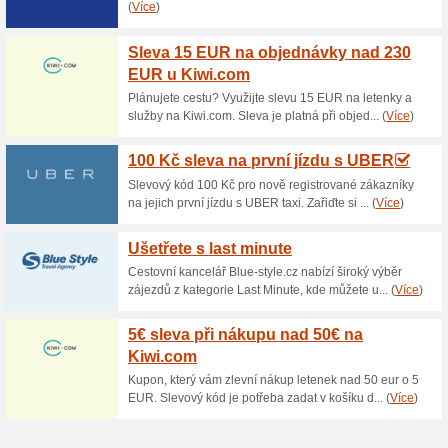
Aktuální slevy a akc
Vrácení auta v jiné 
100% fungovalo
Akce
Na Budget.cz si auto půjčíte 
v rámci České republiky. Vráti
více poboček), Brně či Ostravě