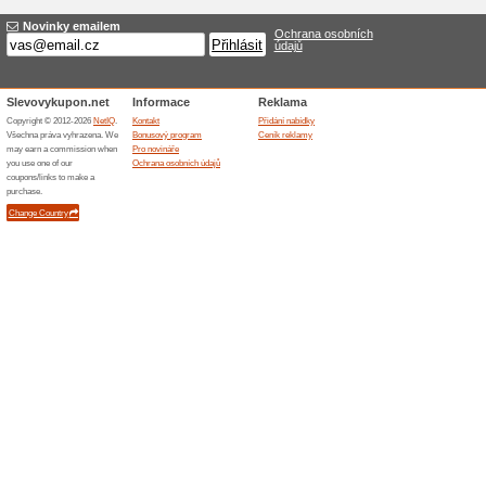
On line rezervace s
100% fungovalo
Akce
Jestliže chcete levně provést 
autopůjčoven na českém trhu, 
www.Budget.cz. Bližší informa
Podobné slevy a ak