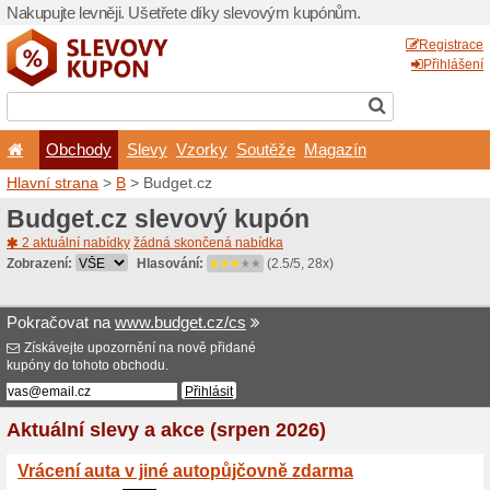
Nakupujte levněji. Ušetřet
Obchody
Slevy
Vz
Hlavní strana
>
B
> Budget