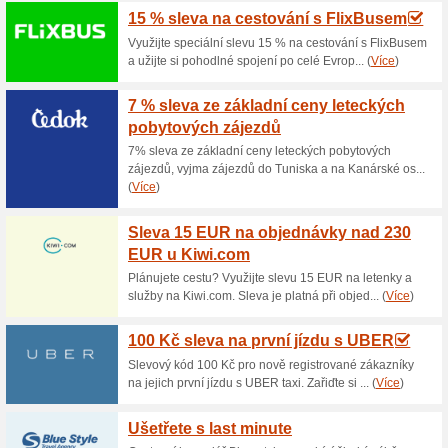
Aktuální slevy a akc
Vyzvednutí zdarma na
100% fungovalo
Akce
Zboží si lze zdarma vyzvedno
reklamací a vrácení zboží). Z
Na prodejně je možná platba v