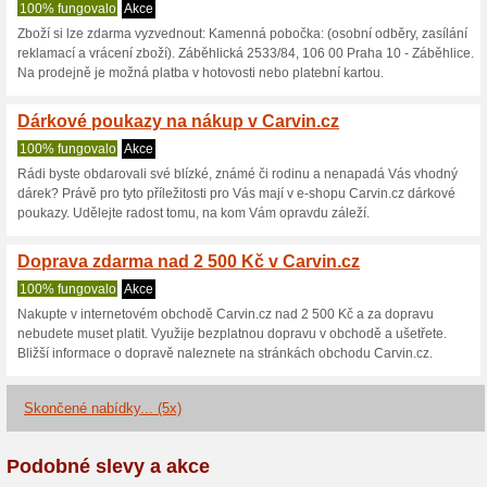
Carvin.cz slev
3 aktuální nabídky
5 skončen
Zobrazení:
Hlasován
Pokračovat na
www.carvin
Získávejte upozornění na no
kupóny do tohoto obchodu.
Př