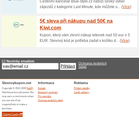
Dárkové poukazy na 
100% fungovalo
Akce
Rádi byste obdarovali své bl
dárek? Právě pro tyto příležit
poukazy. Udělejte radost tom
Doprava zdarma nad 2
100% fungovalo
Akce