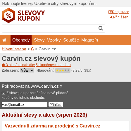
Nakupujte levněji. Ušetřet
Obchody
Slevy
Vz
Hlavní strana
>
C
> Carvin.