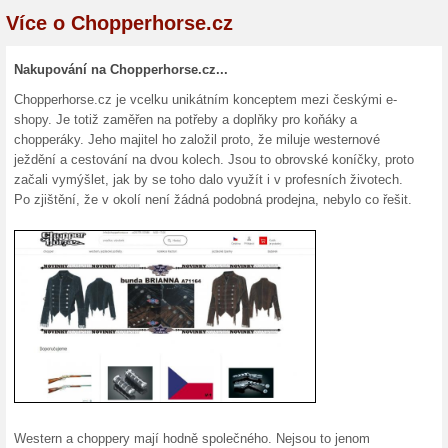
Doprava zdarma na v
Chopperhorse.cz
100% fungovalo
Akce
Vybrané zboží v e-shopu Cho
Výhodně tak pořídíte napříkla
WB-27 velikost: 37. Platí do v