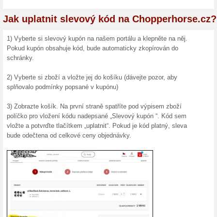
100 Kč
Slevový 
na jejich 
Ušetře
Cestovní 
zájezdů z
5€ sle