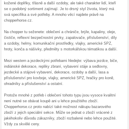
Podobné slevy a ak
15 % s
Využijte 
a užijte 
7 % sl
pobyto
7% sleva