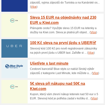
Aktuální slevy a akc
Nákup na splátky v 
100% fungovalo
Akce
V internetovém obchodě Chop
nákupy na splátky díky inovati
informace naleznete na Chop