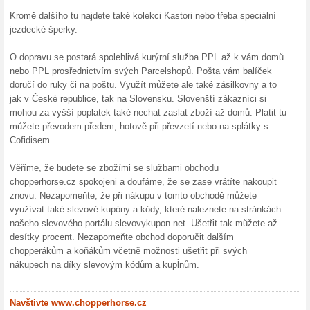
zájezdů, 
(
Více
)
Sleva 
EUR u
Plánujete
služby na