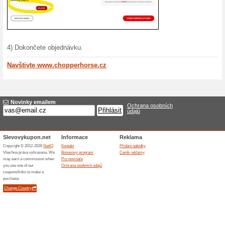
Kiwi.
Kupon, kt
EUR. Slev
Více o Chopperho
Nakupování na Chopperhor