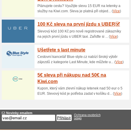
Aktuální slevy a akc
30 % sleva na mycí 
25% fungovalo
Kupón
Slevový kupón pro 30 % slevu
do myčky aut IMO s klidným 
auto jako nové. Se slevovým k