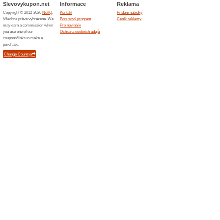
Skončené nabídky... (1x)
Podobné slevy a ak
15 % s
Využijte 
a užijte 