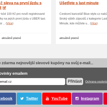
č sleva na první jízdu s
Ušetřete s last minute
R
 kód 100 Kč pro nově registrované
Cestovní kancelář Blue-style.cz nabí
ky na jejich první jízdu s UBER taxi.
široký výběr zájezdů z kategorie Las
i ... (
Více
)
Minute, kde můžete u... (
Více
)
aktuálně platné
aktuálně platné
e zdarma nejnovější slevové kupóny na svůj e-mail...
ovinky emailem
Přihlásit
Ochrana osobní
cebook
Twitter
YouTube
Instagram