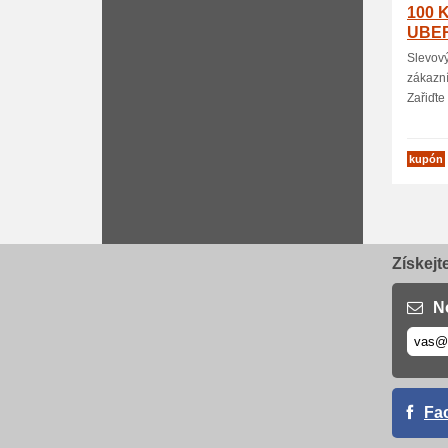
100 K
UBE
Slevový
zákazní
Zařiďte s
kupón
Získejt
N
Fa