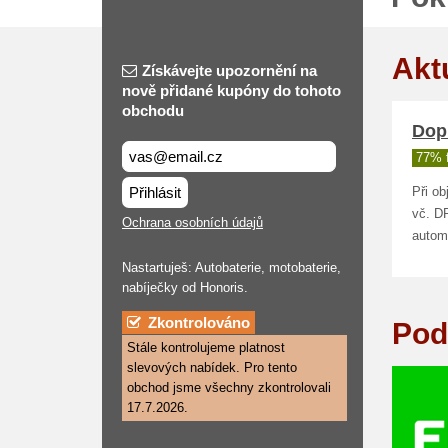
Akt
Získávejte upozornění na
nově přidané kupóny do tohoto
obchodu
Dop
77% 
Přihlásit
Při o
vč. D
Ochrana osobních údajů
automo
Nastartuješ: Autobaterie, motobaterie,
nabíječky od Honoris.
Zkontrolováno
Pod
Stále kontrolujeme platnost
slevových nabídek. Pro tento
obchod jsme všechny zkontrolovali
17.7.2026.