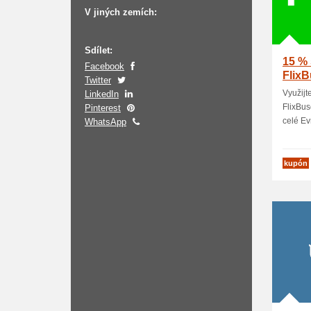
V jiných zemích:
Sdílet:
15 % 
Facebook
Flix
Twitter
Využijt
LinkedIn
FlixBus
Pinterest
celé Evr
WhatsApp
kupón