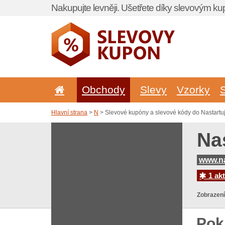
Nakupujte levněji. Ušetřete díky slevovým k
Obchody
Slevy
Vzorky
Hlavní strana
>
N
> Slevové kupóny a slevové kódy do Nastartu
Na
www.na
1 akt
Zobrazení
Pok