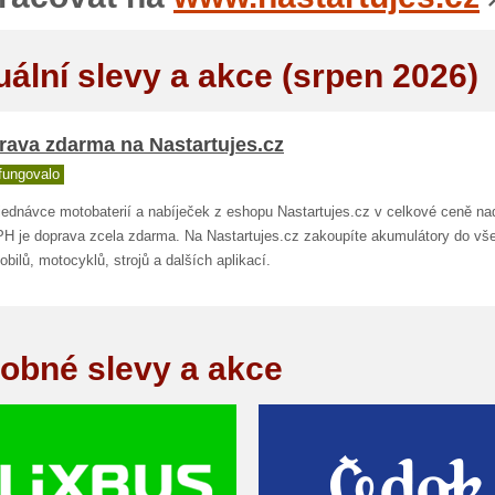
uální slevy a akce (srpen 2026)
rava zdarma na Nastartujes.cz
fungovalo
bjednávce motobaterií a nabíječek z eshopu Nastartujes.cz v celkové ceně n
PH je doprava zcela zdarma. Na Nastartujes.cz zakoupíte akumulátory do vš
bilů, motocyklů, strojů a dalších aplikací.
obné slevy a akce