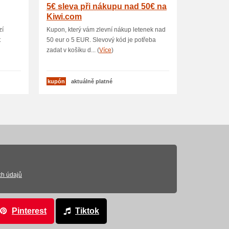
5€ sleva při nákupu nad 50€ na
Kiwi.com
zí
Kupon, který vám zlevní nákup letenek nad
t
50 eur o 5 EUR. Slevový kód je potřeba
zadat v košíku d... (
Více
)
kupón
aktuálně platné
ch údajů
Pinterest
Tiktok