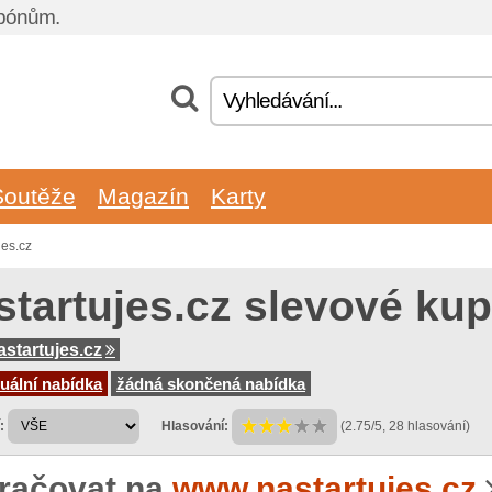
upónům.
Soutěže
Magazín
Karty
jes.cz
startujes.cz slevové ku
startujes.cz
uální nabídka
žádná skončená nabídka
:
Hlasování:
(2.75/5, 28 hlasování)
račovat na
www.nastartujes.cz