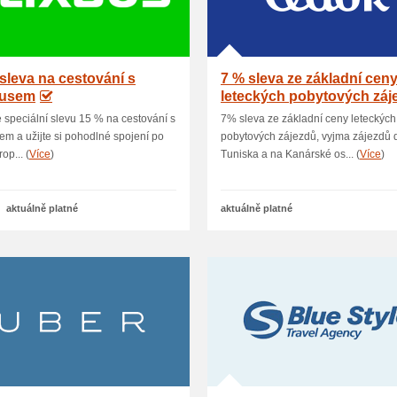
sleva na cestování s
7 % sleva ze základní cen
Busem
leteckých pobytových záj
e speciální slevu 15 % na cestování s
7% sleva ze základní ceny leteckých
em a užijte si pohodlné spojení po
pobytových zájezdů, vyjma zájezdů 
op... (
Více
)
Tuniska a na Kanárské os... (
Více
)
aktuálně platné
aktuálně platné