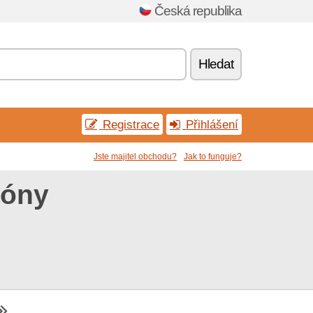
Česká republika
Hledat
Registrace
Přihlášení
Jste majitel obchodu?
Jak to funguje?
póny