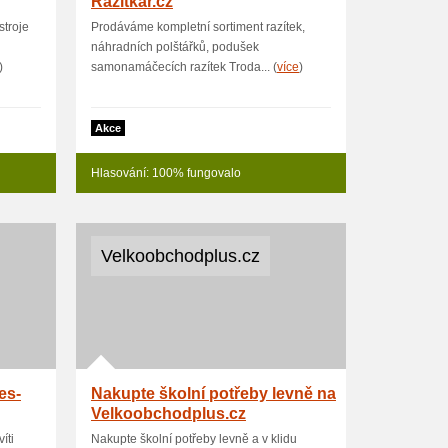
Razitkar.cz
troje
Prodáváme kompletní sortiment razítek,
náhradních polštářků, podušek
)
samonamáčecích razítek Troda... (
více
)
Akce
Hlasování: 100% fungovalo
Velkoobchodplus.cz
es-
Nakupte školní potřeby levně na
Velkoobchodplus.cz
íti
Nakupte školní potřeby levně a v klidu