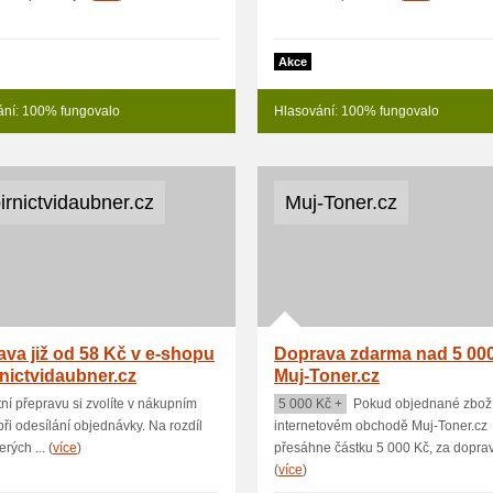
Akce
ání: 100% fungovalo
Hlasování: 100% fungovalo
irnictvidaubner.cz
Muj-Toner.cz
va již od 58 Kč v e-shopu
Doprava zdarma nad 5 000
nictvidaubner.cz
Muj-Toner.cz
ní přepravu si zvolíte v nákupním
5 000 Kč +
Pokud objednané zboží
při odesílání objednávky. Na rozdíl
internetovém obchodě Muj-Toner.cz
rých ... (
více
)
přesáhne částku 5 000 Kč, za doprav
(
více
)