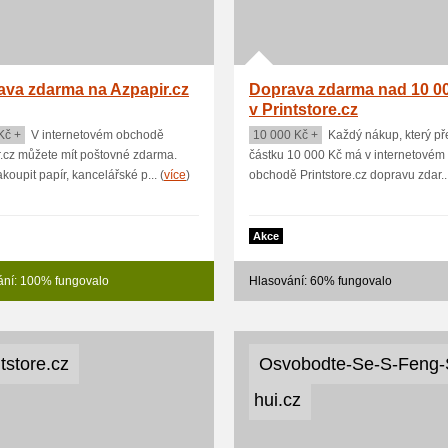
ava zdarma na Azpapir.cz
Doprava zdarma nad 10 0
v Printstore.cz
Kč +
V internetovém obchodě
10 000 Kč +
Každý nákup, který p
.cz můžete mít poštovné zdarma.
částku 10 000 Kč má v internetovém
koupit papír, kancelářské p... (
více
)
obchodě Printstore.cz dopravu zdar...
Akce
ání: 100% fungovalo
Hlasování: 60% fungovalo
tstore.cz
Osvobodte-Se-S-Feng
hui.cz