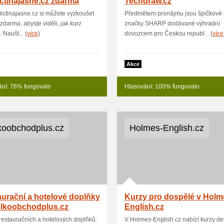
ctinajasne.cz zdarma
Techdraw.cz
ictinajasne.cz si můžete vyzkoušet
Předmětem pronájmu jsou špičkové s
 zdarma, abyste viděli, jak kurz
značky SHARP dodávané výhradní
 Naušt... (
více
)
dovozcem pro Českou republ... (
více
Akce
ání: 76% fungovalo
Hlasování: 100% fungovalo
koobchodplus.cz
Holmes-English.cz
urační a hotelové doplňky
Kurzy pro dospělé v Holm
elkoobchodplus.cz
English.cz
restauračních a hotelových doplňků.
V Holmes-English.cz nabízí kurzy dev