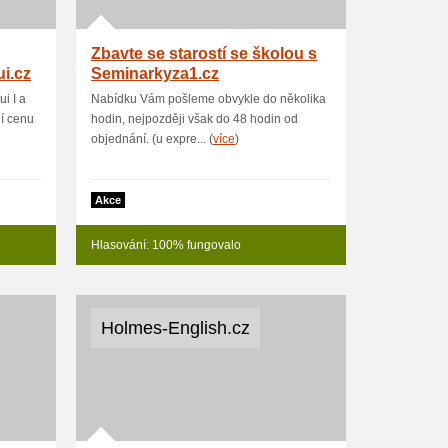
Zbavte se starostí se školou s
i.cz
Seminarkyza1.cz
i I a
Nabídku Vám pošleme obvykle do několika
ní cenu
hodin, nejpozději však do 48 hodin od
objednání. (u expre... (
více
)
Akce
Hlasování: 100% fungovalo
Holmes-English.cz