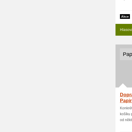
Akce
Hlasov
Pap
Dopra
Papir
Konkrét
košíku 
od někte