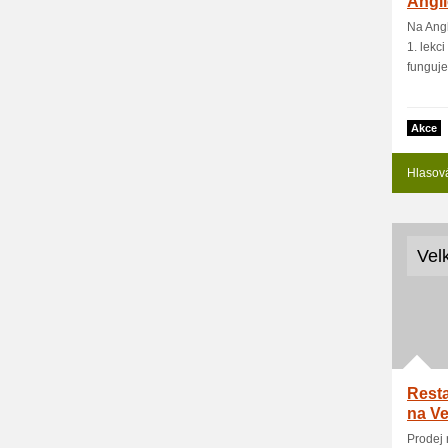
Angli
Na Angl
1. lekci
funguje.
Akce
Hlasov
Vel
Resta
na V
Prodej 