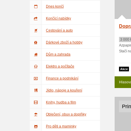
Dnes končí
Končící nabídky
Dopr
Cestování a auto
3 000 
Dárkové zboží a hobby
Azpapir
Stačí na
Dům a zahrada
Elektro a počítače
Akce
Finance a podnikání
Hlasov
Jídlo, nápoje a kouření
Knihy, hudba a film
Prin
Oblečení, obuv a doplňky
Pro děti a maminky