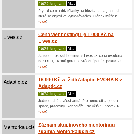
Aktiva
Eurooperator.cz
jen 1 
100% fu
Zřiďte si
výhodných
Jen 15