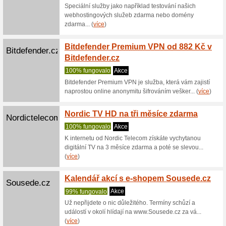
100% fu
Zásilku s
potřeba c
(
více
)
Sleva 
Elektronicke-
Travel
Preklada
100% fu
V intern