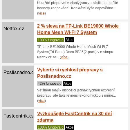
1 kredit 
Emailkamp
(
více
)
Napiš 
Tvojelajky.cz
62% fun
Zavítali 
zdarma. D