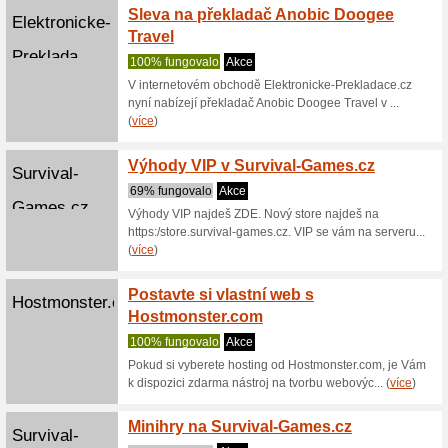
Rajčatov
Poukaz po
Paušál
Emailkampane.cz
100% fu
Neomezuj
Emailkamp
adresá... 