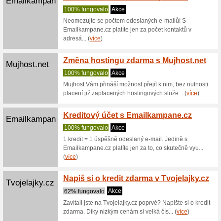
Topdesigner.cz
Topdes
100% fu
Profesion
prací! Zí
100 % 
Savana.cz
100% fu
Pokud js