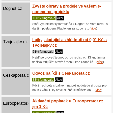
zvažujete
(
více
)
Porovn
Zaslat.cz
Zaslat
100% fu
Vyberte s
přepravců