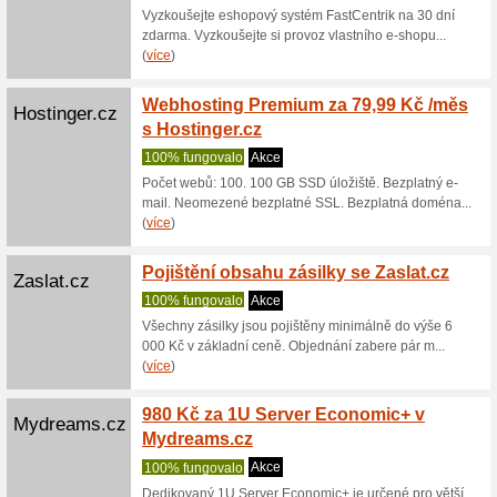
Zvyšte
Dognet.cz
comme
100% fu
Stačí vyp
dalším pos
Lajky, 
Tvojelajky.cz
Tvojel