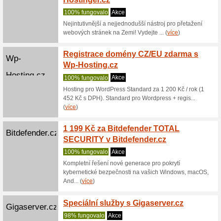
PHP-Mi
G-
100% fu
Hosting.cz
99.9% do
prostoru
D... (
více
)
Doprav
Zaslat.cz
Zaslat