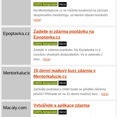
Stovkomat.cz
služby
100% fu
Stovkomat
tisíce on
Doprav
Elektronicke-
Prekla
Preklada
100% fu