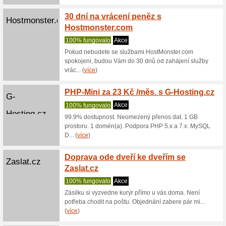
TV Rod
Smartbox.cz
Smart
100% fu
Více jak 
nahrávání
Dárkov
Rajce.idnes.cz
100% fu