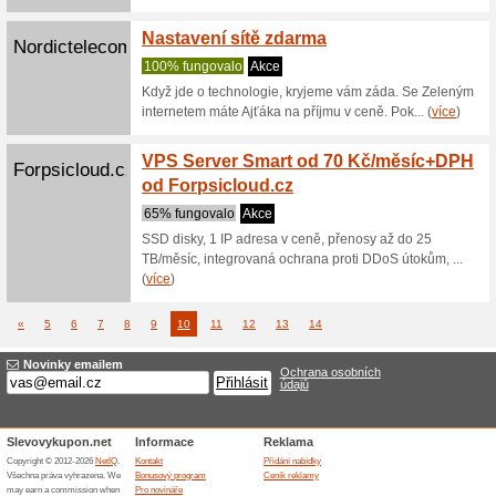
ce.cz
nyní nabí
(
více
)
Výhody
Survival-
69% fun
Games.cz
Výhody V
https:/st
(
více
)