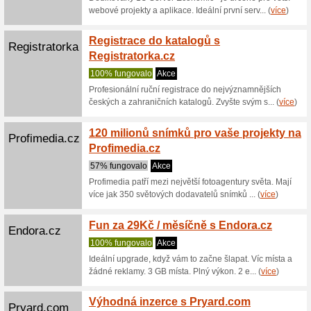
71% fun
Nejdříve 
tlačítko 
Odvoz 
Ceskaposta.cz
83% fun
Když nech
balík k v