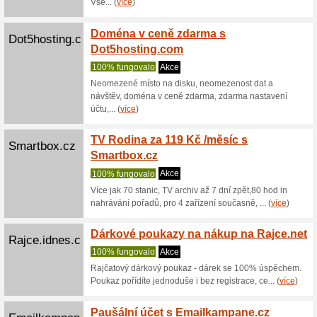
Redakč
Banan.cz
Banan
100% fu
Pro klien
redakční 
Profes