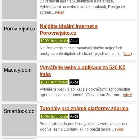
V intern
ce.cz
nabízejí 
Balíko
Ceskaposta.cz
89% fun
Nově regi
dodání do
(
více
)