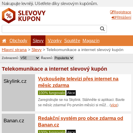
Nakupujte levněji. Ušetřet
Obchody
Slevy
Vz
Hlavní strana
>
Slevy
> Tel