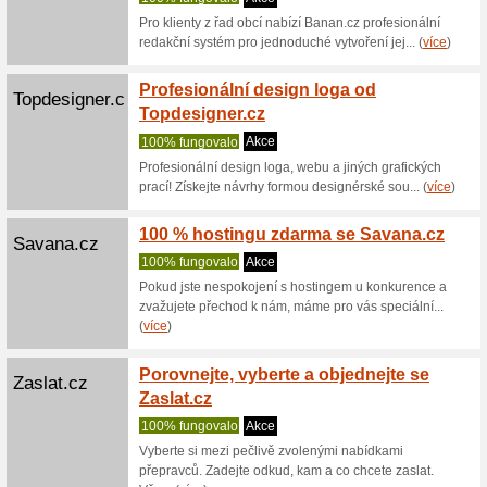
Zobrazení:
Řazení:
Telekomunikace a in
Vyzkou
Skylink.cz
měsíc
100% fu
Zaregistr
se měsíc 