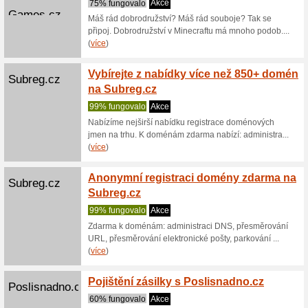
Změna 
Mujhost.net
100% fu
Mujhost V
placení j
Kredit
Emailkampane.cz
100% fu